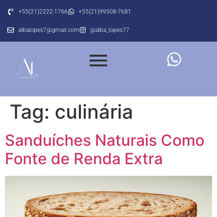
+55(21)2222-1766
+55(21)99508-7681
albalopes7@gmail.com
@alba_lopes77
Tag:
culinária
Sanduíches Naturais Como
Fonte de Renda Extra