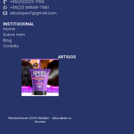
+55(21)2222-1766
+55(21) 99508-7681
albalopes7@gmail.com
INSTITUCIONAL
Home
Sobre mim
Blog
Contato
ARTIGOS
Renda Extra em 2024: Hidraliso – alisa cabelo no
chuveiro