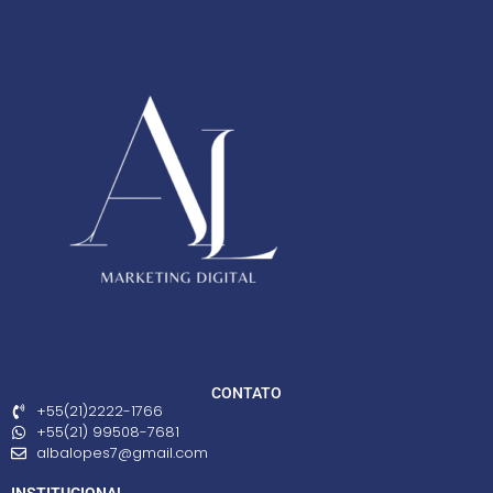
CONTATO
+55(21)2222-1766
+55(21) 99508-7681
albalopes7@gmail.com