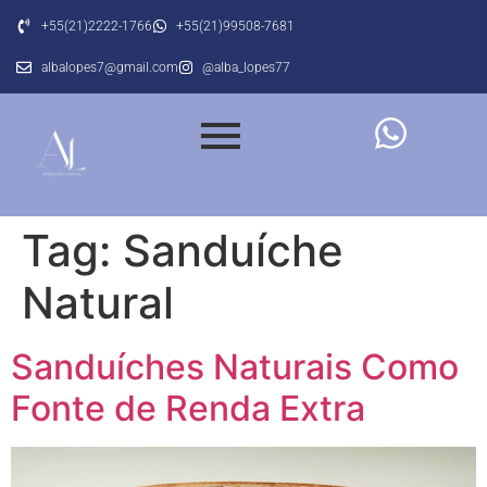
+55(21)2222-1766
+55(21)99508-7681
albalopes7@gmail.com
@alba_lopes77
Tag:
Sanduíche
Natural
Sanduíches Naturais Como
Fonte de Renda Extra